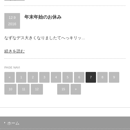
年末年始のお休み
12.9
2016
なずなデス大きくなりましたてへっキリッ...
続きを読む
PAGE NAVI
«
1
2
3
4
5
6
7
8
9
10
11
12
…
15
»
ホーム