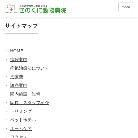
menu
サイトマップ
・
HOME
・
病院案内
・
病気治療法について
・
治療費
・
診療案内
・
院内施設・設備
・
院長・スタッフ紹介
・
トリミング
・
ペットホテル
・
ホームケア
・
アクセス